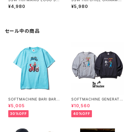
T-SHIRT(WHITE,INDIGO)
VINTAGE POCKET T-SHIRT
¥4,980
¥5,980
セール中の商品
SOFTMACHINE BARI BARI-
SOFTMACHINE GENERATI
T (T-SHIRTS)
ON SWEAT (CREW NECK S
¥5,005
¥10,560
WEAT)
30%OFF
40%OFF