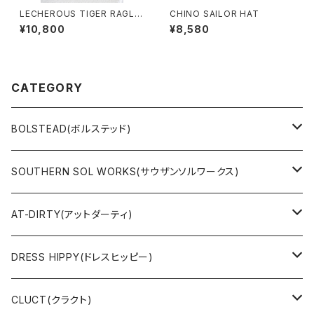
LECHEROUS TIGER RAGLA
CHINO SAILOR HAT
N SLEEVE SWEAT(BLACK)
¥10,800
¥8,580
CATEGORY
BOLSTEAD(ボルステッド)
JACKET
SOUTHERN SOL WORKS(サウザンソルワークス)
SWEAT & HOODIE
SWEAT & HOODIE
AT-DIRTY(アットダーティ)
L/S & S/S SHIRT
L/S & S/S TEE
JACKET
DRESS HIPPY(ドレスヒッピー)
L/S & S/S TEE
SWEAT & HOODIE
L/S & S/S T-SHIRT
CLUCT(クラクト)