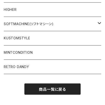
PANTS
PANTS
L/S & S/S SHIRT
JACKET
HIGHER
CAP
ACCESSORY
SWEAT & HOODIE
SOFTMACHINE(ソフトマシーン)
ACCESSORY
L/S & S/S T-SHIRT
L/S & S/S TEE
KUSTOMSTYLE
SALE
L/S & S/S SHIRT
PANTS
MINTCONDITION
CAP & HAT
SUNGLASSES
RETRO DANDY
SUNGLASSES
商品一覧に戻る
ACCESSORY