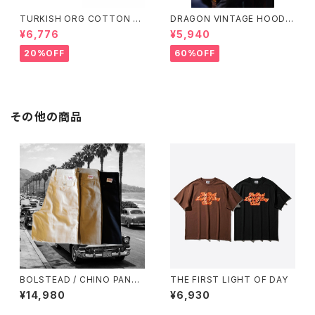
TURKISH ORG COTTON RI
DRAGON VINTAGE HOODIE
PSTOP POSTMAN
(MINT)
¥6,776
¥5,940
20%OFF
60%OFF
その他の商品
BOLSTEAD / CHINO PANTS
THE FIRST LIGHT OF DAY
(BOL 01）
¥14,980
¥6,930