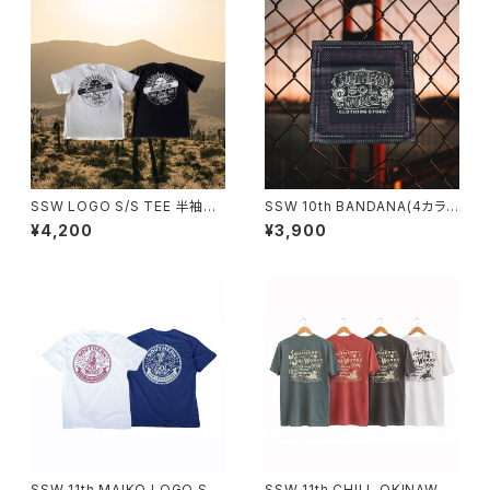
SSW LOGO S/S TEE 半袖T
SSW 10th BANDANA(4カラ
シャツ
ー) バンダナ
¥4,200
¥3,900
SSW 11th MAIKO LOGO S/S
SSW 11th CHILL OKINAWA