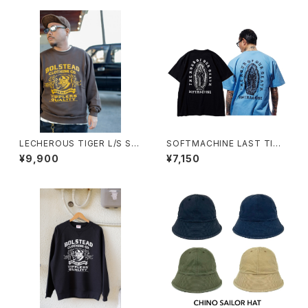
LECHEROUS TIGER L/S SW
SOFTMACHINE LAST TIME
EAT(BROWN)
TEE
¥9,900
¥7,150