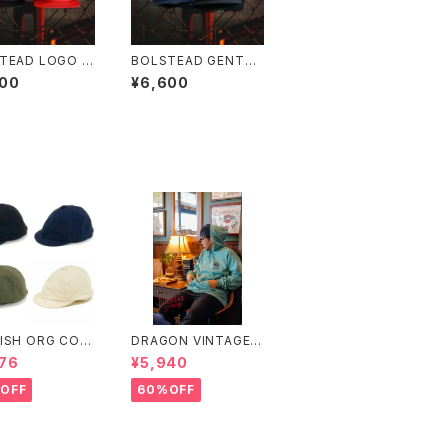
TEAD LOGO M
BOLSTEAD GENTLE
CAP(3カラー) メ
TIGER TRUCKER CA
000
¥6,600
キャップ
P トラッカーキャップ
ISH ORG COT
DRAGON VINTAGE
RIPSTOP POS
HOODIE (MINT)
76
¥5,940
N
OFF
60%OFF