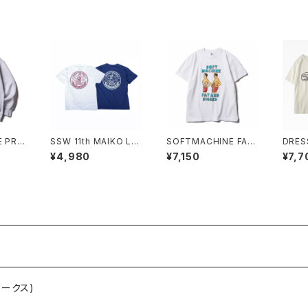
 PRE
SSW 11th MAIKO LO
SOFTMACHINE FAT
DRES
GO S/S T-SHIRT(W
AND BIGGER TEE
MAN 
¥4,980
¥7,150
¥7,7
HITE,INDIGO)
ワークス)