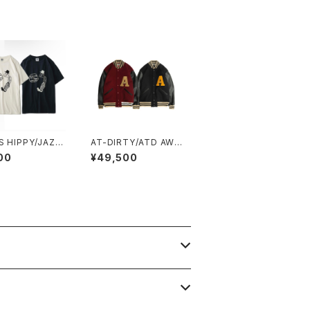
S HIPPY/JAZZ
AT-DIRTY/ATD AWA
S/S TEE
RD JACKET
00
¥49,500