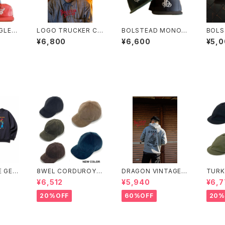
GLE 5
LOGO TRUCKER CA
BOLSTEAD MONOG
BOLS
olor)
P(3カラー) トラッカー
RAM CAP(2color)
ESH
¥6,800
¥6,600
¥5,
キャップ
ッシュ
 GEN
8WEL CORDUROY C
DRAGON VINTAGE
TURK
AT (C
AP
HOODIE(GRAY)
TON 
¥6,512
¥5,940
¥6,7
EAT)
TMA
20%OFF
60%OFF
20%