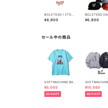
BOLSTEAD / 2TONE
BOLSTEAD EA
CAP 2トーンキャップ
PANEL CAP (4c
¥6,800
¥6,800
セール中の商品
SOFTMACHINE BAR
SOFTMACHINE
I BARI-T (T-SHIRT
ERATION SWE
¥5,005
¥10,560
S)
REW NECK SW
30%OFF
40%OFF