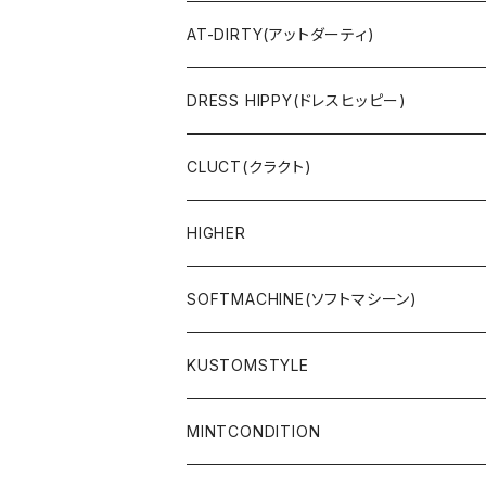
SWEAT & HOODIE
SWEAT & HOODIE
AT-DIRTY(アットダーティ)
L/S & S/S SHIRT
L/S & S/S TEE
JACKET
DRESS HIPPY(ドレスヒッピー)
L/S & S/S TEE
SWEAT & HOODIE
L/S & S/S T-SHIRT
CLUCT(クラクト)
PANTS
PANTS
L/S & S/S SHIRT
JACKET
HIGHER
CAP
ACCESSORY
SWEAT & HOODIE
SOFTMACHINE(ソフトマシーン)
ACCESSORY
L/S & S/S T-SHIRT
L/S & S/S TEE
KUSTOMSTYLE
SALE
L/S & S/S SHIRT
PANTS
MINTCONDITION