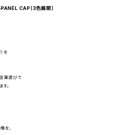
5PANEL CAP［3色展開］
）を
た言葉遊びで
ます。
梟を、