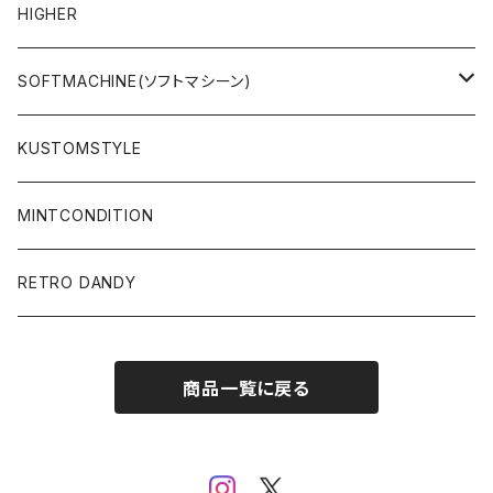
PANTS
PANTS
L/S & S/S SHIRT
JACKET
HIGHER
CAP
ACCESSORY
SWEAT & HOODIE
SOFTMACHINE(ソフトマシーン)
ACCESSORY
L/S & S/S T-SHIRT
L/S & S/S TEE
KUSTOMSTYLE
SALE
L/S & S/S SHIRT
PANTS
MINTCONDITION
CAP & HAT
SUNGLASSES
RETRO DANDY
SUNGLASSES
商品一覧に戻る
ACCESSORY