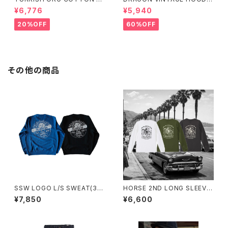
PSTOP POSTMAN
(MINT)
¥6,776
¥5,940
20%OFF
60%OFF
その他の商品
SSW LOGO L/S SWEAT(3カ
HORSE 2ND LONG SLEEVE
ラー) 長袖スウェット
TEE
¥7,850
¥6,600