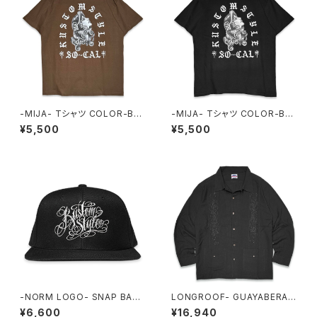
-MIJA- Tシャツ COLOR-BR
-MIJA- Tシャツ COLOR-BLA
OWN
CK
¥5,500
¥5,500
-NORM LOGO- SNAP BACK
LONGROOF- GUAYABERA L
CAP COLOR: BLACK
ONG SLEEVE SHIRTS
¥6,600
¥16,940