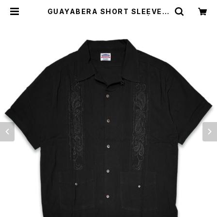
GUAYABERA SHORT SLEEVE S
HIRTS グァジャベーラシャツ | SOU
THERN SOL WORKS