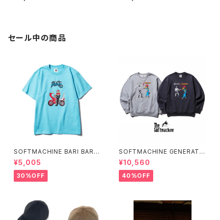
セール中の商品
SOFTMACHINE BARI BARI-
SOFTMACHINE GENERATI
T (T-SHIRTS)
ON SWEAT (CREW NECK S
¥5,005
¥10,560
WEAT)
30%OFF
40%OFF