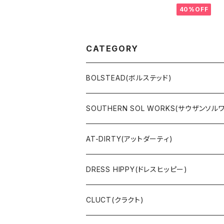
40%OFF
CATEGORY
BOLSTEAD(ボルステッド)
JACKET
SOUTHERN SOL WORKS(サウザンソル
SWEAT & HOODIE
SWEAT & HOODIE
AT-DIRTY(アットダーティ)
L/S & S/S SHIRT
L/S & S/S TEE
JACKET
DRESS HIPPY(ドレスヒッピー)
L/S & S/S TEE
SWEAT & HOODIE
L/S & S/S T-SHIRT
CLUCT(クラクト)