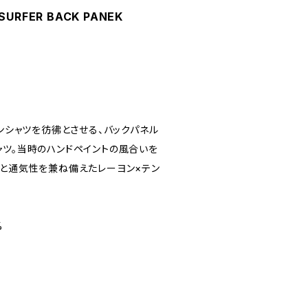
 SURFER BACK PANEK
アンシャツを彷彿とさせる、バックパネル
ャツ。当時のハンドペイントの風合いを
性と通気性を兼ね備えたレーヨン×テン
%