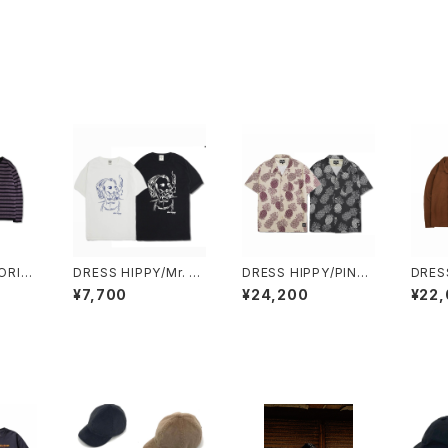
ORIE
DRESS HIPPY/Mr. S
DRESS HIPPY/PINEA
DRES
L/S T
moke S/S TEE (NAT
PPLE S/S SHIRT (2
CK KN
¥7,700
¥24,200
¥22
URAL,BLACK)
色展開)