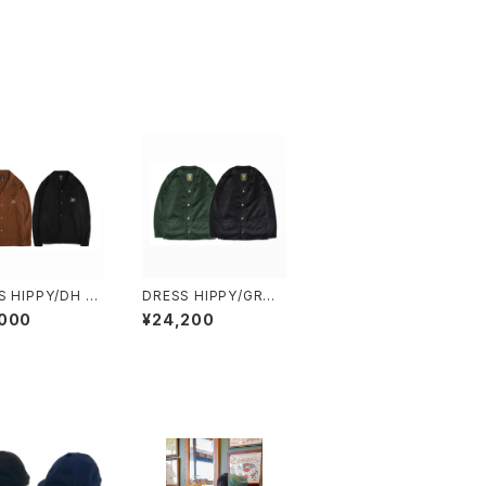
S HIPPY/DH JA
DRESS HIPPY/GRUN
IFE L/S SHIRT
GE KNIT CARDIGAN
,000
¥24,200