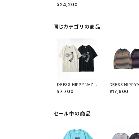
L SURFER BACK PA
¥24,200
NEK SHIRT (S.BLAC
K)
同じカテゴリの商品
DRESS HIPPY/JAZZ
DRESS HIPPY/
MAN S/S TEE
NTAL BORDER 
¥7,700
¥17,600
EE
セール中の商品