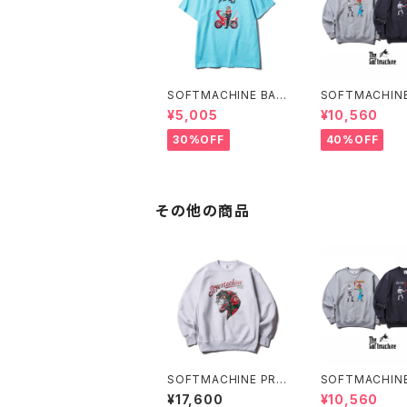
SOFTMACHINE BAR
SOFTMACHINE
I BARI-T (T-SHIRT
ERATION SWE
¥5,005
¥10,560
S)
REW NECK SW
30%OFF
40%OFF
その他の商品
SOFTMACHINE PRE
SOFTMACHINE
TEND SWEAT
ERATION SWE
¥17,600
¥10,560
REW NECK SW