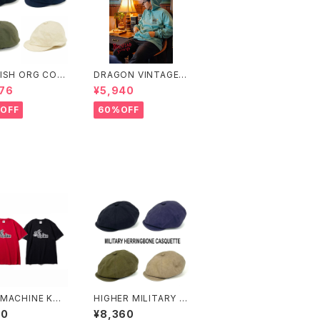
ISH ORG COT
DRAGON VINTAGE
RIPSTOP POS
HOODIE (MINT)
76
¥5,940
N
OFF
60%OFF
MACHINE KNI
HIGHER MILITARY H
T (T-SHIRTS)
ERRINGBONE CASQ
50
¥8,360
UETTE