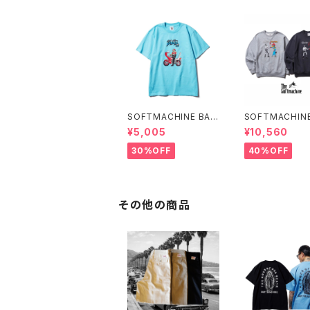
SOFTMACHINE BAR
SOFTMACHINE
I BARI-T (T-SHIRT
ERATION SWE
¥5,005
¥10,560
S)
REW NECK SW
30%OFF
40%OFF
その他の商品