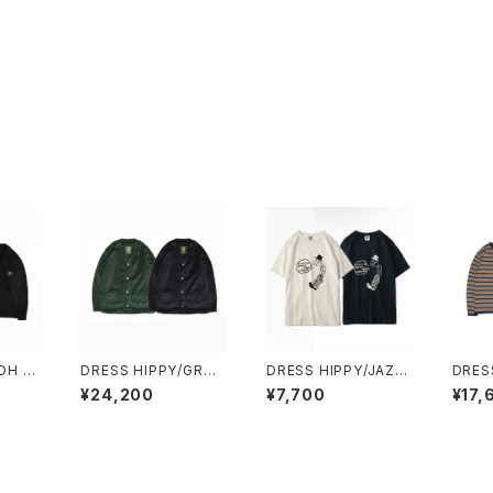
DH JA
DRESS HIPPY/GRUN
DRESS HIPPY/JAZZ
DRES
SHIRT
GE KNIT CARDIGAN
MAN S/S TEE
NTAL
¥24,200
¥7,700
¥17,
EE