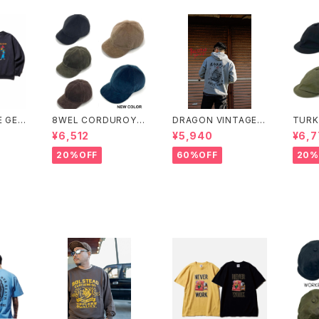
 GEN
8WEL CORDUROY C
DRAGON VINTAGE
TURK
AT (C
AP
HOODIE(GRAY)
TON 
¥6,512
¥5,940
¥6,7
EAT)
TMA
20%OFF
60%OFF
20%