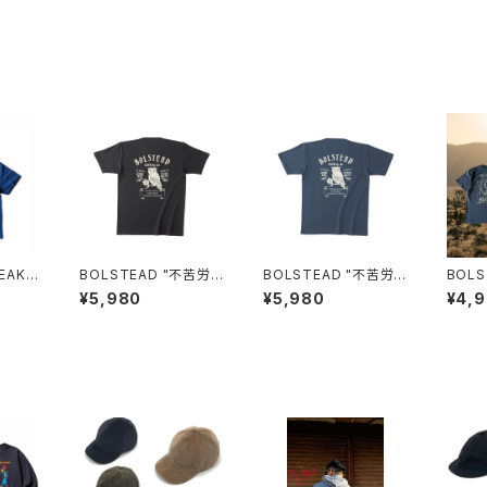
EAK E
BOLSTEAD "不苦労"
BOLSTEAD "不苦労"
BOLS
SHIRT
HENRY NECK T-SHI
HENRY NECK T-SHI
ADY 
¥5,980
¥5,980
¥4,
RT (V.BLACK)
RT (DENIM)
RAL)