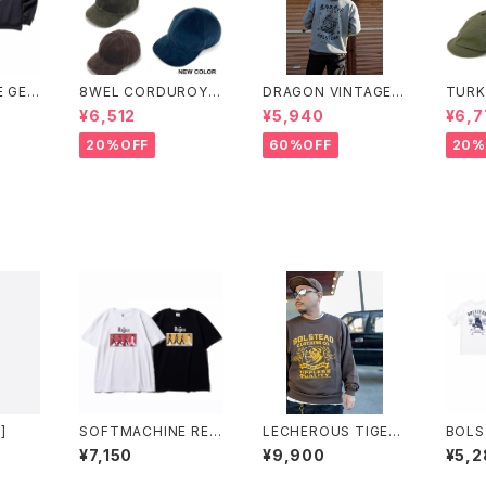
 GEN
8WEL CORDUROY C
DRAGON VINTAGE
TURK
AT (C
AP
HOODIE(GRAY)
TON 
¥6,512
¥5,940
¥6,7
EAT)
TMA
20%OFF
60%OFF
20%
]
SOFTMACHINE REB
LECHEROUS TIGER
BOLS
ELS TEE
L/S SWEAT(BROW
(フクロ
¥7,150
¥9,900
¥5,2
N)
T-SH