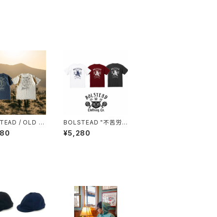
TEAD / OLD L
BOLSTEAD "不苦労
(SLATE & NATU
(フクロウ)" 6.2oz S/S
980
¥5,280
T-SHIRT (3色展開)