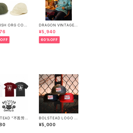
ISH ORG COT
DRAGON VINTAGE
RIPSTOP POS
HOODIE (MINT)
76
¥5,940
N
OFF
60%OFF
TEAD "不苦労
BOLSTEAD LOGO M
ウ)" 6.2oz S/S
ESHCAP(3カラー) メ
80
¥5,000
IRT (3色展開)
ッシュキャップ