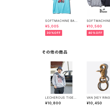
SOFTMACHINE BAR
SOFTMACHINE
I BARI-T (T-SHIRT
ERATION SWE
¥5,005
¥10,560
S)
REW NECK SW
30%OFF
40%OFF
その他の商品
LECHEROUS TIGER
VAN [KEY RING
RAGLAN SLEEVE SW
¥10,800
¥10,450
EAT(GRAY)