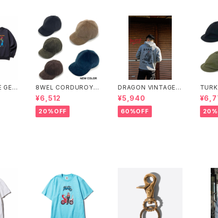
 GEN
8WEL CORDUROY C
DRAGON VINTAGE
TURK
AT (C
AP
HOODIE(GRAY)
TON 
¥6,512
¥5,940
¥6,7
EAT)
TMA
20%OFF
60%OFF
20%