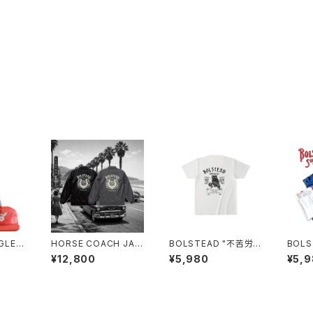
GLE 5
HORSE COACH JAC
BOLSTEAD "不苦労"
BOLS
olor)
KET
HENRY NECK T-SHI
ASY 
¥12,800
¥5,980
¥5,
RT (NATURAL)