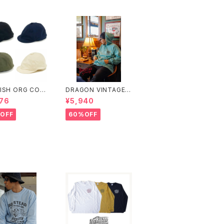
ISH ORG COT
DRAGON VINTAGE
RIPSTOP POS
HOODIE (MINT)
76
¥5,940
N
OFF
60%OFF