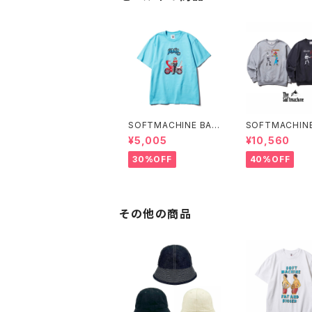
SOFTMACHINE BAR
SOFTMACHINE
I BARI-T (T-SHIRT
ERATION SWE
¥5,005
¥10,560
S)
REW NECK SW
30%OFF
40%OFF
その他の商品