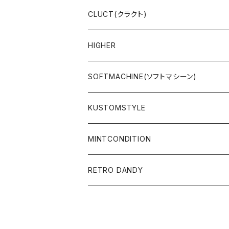
L/S & S/S TEE
SWEAT & HOODIE
L/S & S/S T-SHIRT
CLUCT(クラクト)
PANTS
PANTS
L/S & S/S SHIRT
JACKET
HIGHER
CAP
ACCESSORY
SWEAT & HOODIE
SOFTMACHINE(ソフトマシーン)
ACCESSORY
L/S & S/S T-SHIRT
L/S & S/S TEE
KUSTOMSTYLE
SALE
L/S & S/S SHIRT
PANTS
MINTCONDITION
CAP & HAT
SUNGLASSES
RETRO DANDY
SUNGLASSES