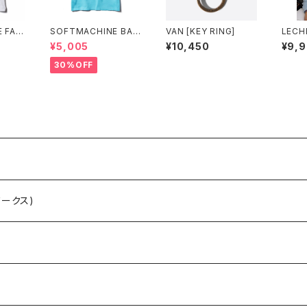
 FAT
SOFTMACHINE BAR
VAN [KEY RING]
LECH
EE
I BARI-T (T-SHIRT
L/S 
¥5,005
¥10,450
¥9,
S)
30%OFF
ワークス)