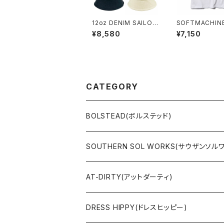
12oz DENIM SAILOR
SOFTMACHINE
HAT
AND BIGGER T
¥8,580
¥7,150
CATEGORY
BOLSTEAD(ボルステッド)
JACKET
SOUTHERN SOL WORKS(サウザンソル
SWEAT & HOODIE
SWEAT & HOODIE
AT-DIRTY(アットダーティ)
L/S & S/S SHIRT
L/S & S/S TEE
JACKET
DRESS HIPPY(ドレスヒッピー)