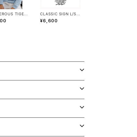
EROUS TIGER
CLASSIC SIGN L/S T
SWEAT(SAX)
-SHIRT(袖プリント無
900
¥6,600
し)